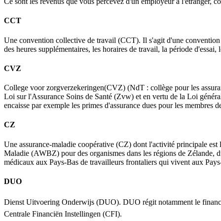
Ce sont les revenus que vous percevez d'un employeur à l'étranger, co
CCT
Une convention collective de travail (CCT). Il s'agit d'une convention 
des heures supplémentaires, les horaires de travail, la période d'essai, 
CVZ
College voor zorgverzekeringen(CVZ) (NdT : collège pour les assurance
Loi sur l'Assurance Soins de Santé (Zvw) et en vertu de la Loi génér
encaisse par exemple les primes d'assurance dues pour les membres de la
CZ
Une assurance-maladie coopérative (CZ) dont l'activité principale est 
Maladie (AWBZ) pour des organismes dans les régions de Zélande, du
médicaux aux Pays-Bas de travailleurs frontaliers qui vivent aux Pays-
DUO
Dienst Uitvoering Onderwijs (DUO). DUO régit notamment le financeme
Centrale Financiën Instellingen (CFI).