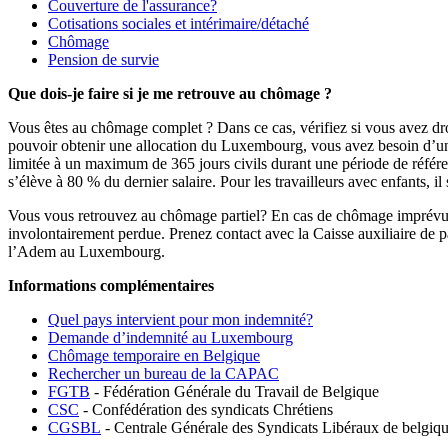
Couverture de l'assurance?
Cotisations sociales et intérimaire/détaché
Chômage
Pension de survie
Que dois-je faire si je me retrouve au chômage ?
Vous êtes au chômage complet ? Dans ce cas, vérifiez si vous avez 
pouvoir obtenir une allocation du Luxembourg, vous avez besoin d’un
limitée à un maximum de 365 jours civils durant une période de référe
s’élève à 80 % du dernier salaire. Pour les travailleurs avec enfants, il
Vous vous retrouvez au chômage partiel? En cas de chômage imprévu ou
involontairement perdue. Prenez contact avec la Caisse auxiliaire d
l’Adem au Luxembourg.
Informations complémentaires
Quel pays intervient pour mon indemnité?
Demande d’indemnité au Luxembourg
Chômage temporaire en Belgique
Rechercher un bureau de la
CAPAC
FGTB
- Fédération Générale du Travail de Belgique
CSC
- Confédération des syndicats Chrétiens
CGSBL
- Centrale Générale des Syndicats Libéraux de belgiq