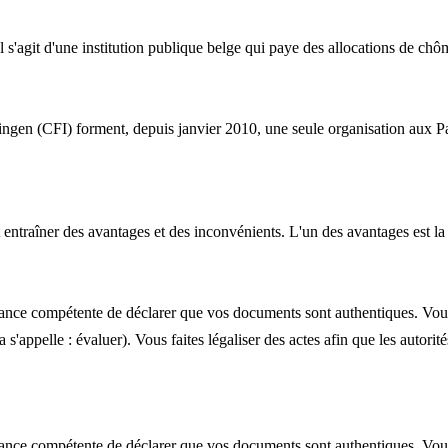
s'agit d'une institution publique belge qui paye des allocations de chô
llingen (CFI) forment, depuis janvier 2010, une seule organisation au
entraîner des avantages et des inconvénients. L'un des avantages est la 
ce compétente de déclarer que vos documents sont authentiques. Vo
 s'appelle : évaluer). Vous faites légaliser des actes afin que les autor
ce compétente de déclarer que vos documents sont authentiques. Vo