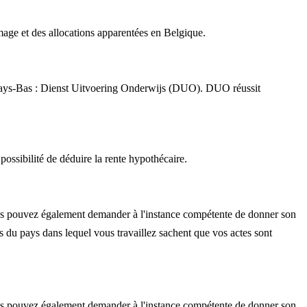
mage et des allocations apparentées en Belgique.
x Pays-Bas : Dienst Uitvoering Onderwijs (DUO). DUO réussit
possibilité de déduire la rente hypothécaire.
us pouvez également demander à l'instance compétente de donner son
ités du pays dans lequel vous travaillez sachent que vos actes sont
us pouvez également demander à l'instance compétente de donner son