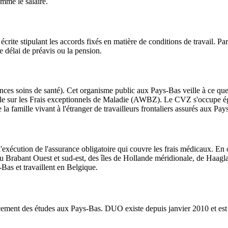
mme le salaire.
écrite stipulant les accords fixés en matière de conditions de travail. P
le délai de préavis ou la pension.
s soins de santé). Cet organisme public aux Pays-Bas veille à ce que les
ale sur les Frais exceptionnels de Maladie (AWBZ). Le CVZ s'occupe ég
 famille vivant à l'étranger de travailleurs frontaliers assurés aux Pay
l'exécution de l'assurance obligatoire qui couvre les frais médicaux. En 
 Brabant Ouest et sud-est, des îles de Hollande méridionale, de Haag
Bas et travaillent en Belgique.
nt des études aux Pays-Bas. DUO existe depuis janvier 2010 et est le 